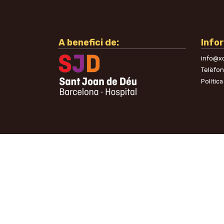
A benefici de:
Info
info@xo
Telèfo
Política