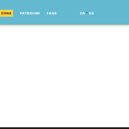
·
DONA
PATROCINI
FAQS
CA
ES