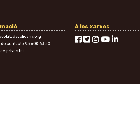
rmació
A les xarxes
colatadasolidaria.org
n de contacte
93 600 63 30
 de privacitat