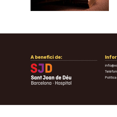
A benefici de:
Info
info@xo
Telèfo
Política