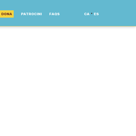
·
DONA
PATROCINI
FAQS
CA
ES