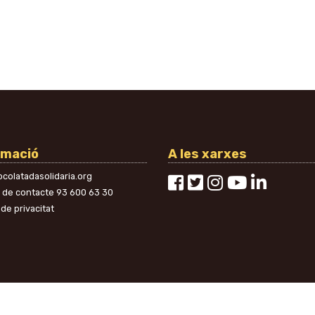
rmació
A les xarxes
colatadasolidaria.org
n de contacte
93 600 63 30
 de privacitat