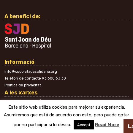
A benefici de:
Informació
info@xocolatadasolidaria.org
Telèfon de contacte
93 600 63 30
Política de privacitat
A les xarxes
Este sitio web utiliza cookies para mejorar su experiencia.
Asumiremos que está de acuerdo con esto, pero puede optar
por no participar si lo desea.
Read More
Accept
La